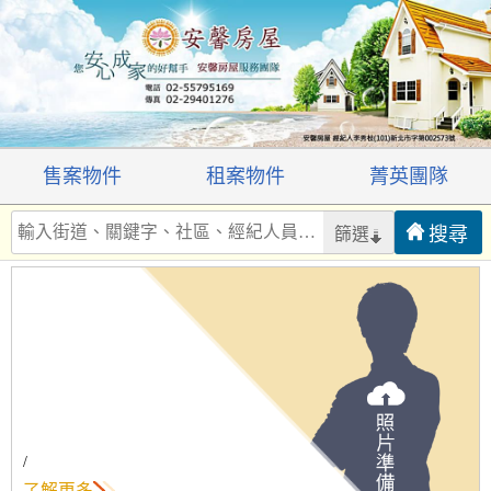
售案物件
租案物件
菁英團隊
篩選
/
了解更多